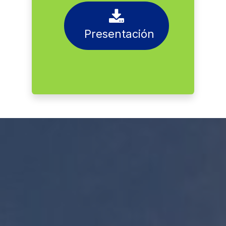
Descarga nuestra
presentación y
verifica más
detalles sobre
nuestros producto
Somos tu aliado gráfico
más confiable