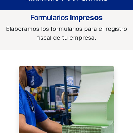
impresoras de impacto y térmico.
Formas fiscales con numeración
consecutiva según providencia Seniat.
Impresión a full color y medio de publicidad
a Clientes.
Largo de formatos: 3 2/3”, 5 1/2”, 11” y 22”.
Empresa
Autorizada
Abalados por el SENIAT de acuerdo a la Providencia
Administrativa Nº SNAT/2007/0592