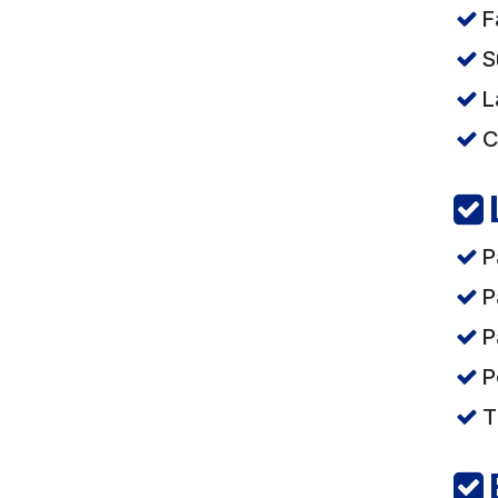
F
S
L
C
P
P
P
P
T