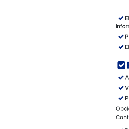
E
infor
P
E
A
V
P
Opci
Cont