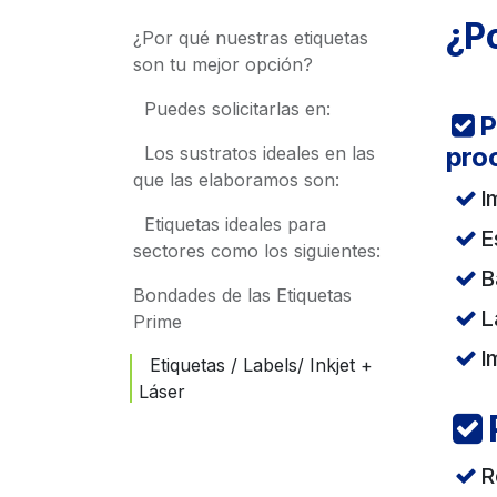
¿Po
¿Por qué nuestras etiquetas
son tu mejor opción?
​ Puedes solicitarlas en:
P
pro
​ Los sustratos ideales en las
que las elaboramos son:
I
​ Etiquetas ideales para
E
sectores como los siguientes:
B
Bondades de las Etiquetas
L
Prime
I
​ Etiquetas / Labels/ Inkjet +
Láser
R