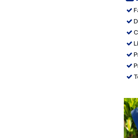
F
D
C
L
P
P
T