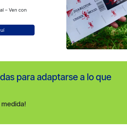
ral – Ven con
uí
das para adaptarse a lo que
u medida!